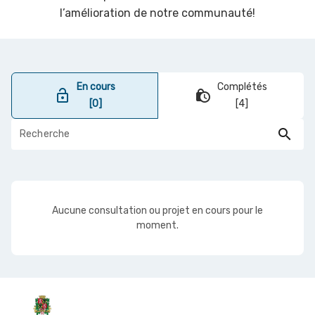
l’amélioration de notre communauté!
En cours
Complétés
lock_open
lock_clock
[0]
[4]
search
Aucune consultation ou projet en cours pour le
moment.